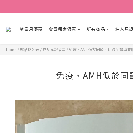
💗當月優惠
會員獨家優惠
所有商品
名人見證
Home
/
部落格列表
/
成功見證故事
/
免疫、AMH低於同齡，伊必測幫助我
免疫、AMH低於