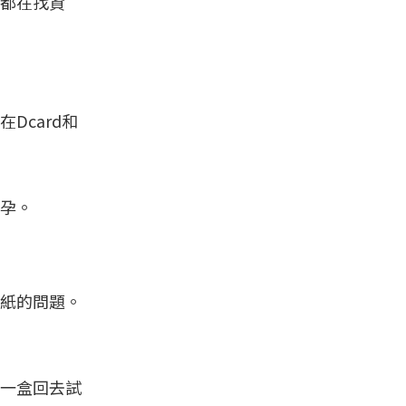
都在找資
card和
孕。
紙的問題。
一盒回去試