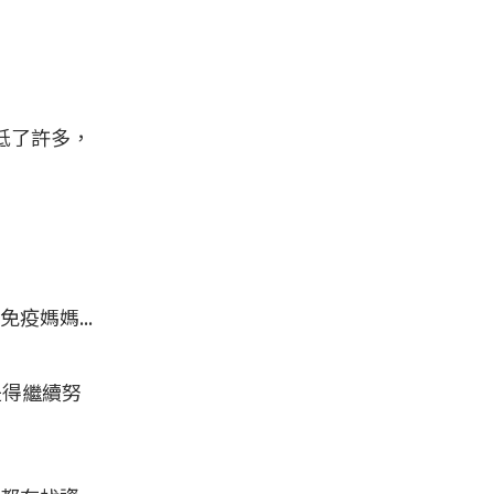
低了許多，
媽媽...
是得繼續努