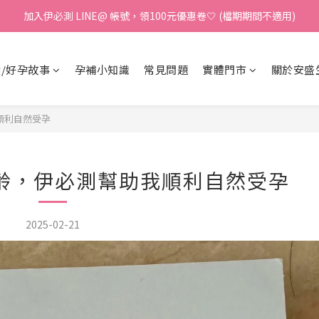
【紅利回饋上線】消費每100元享1點紅利金🤍 紅利金折抵無上限❕
加入伊必測 LINE@ 帳號，領100元優惠卷🤍 (檔期期間不適用)
加入伊必測 LINE@ 帳號，領100元優惠卷🤍 (檔期期間不適用)
/好孕故事
孕補小知識
常見問題
實體門市
關於安盛
順利自然受孕
同齡，伊必測幫助我順利自然受孕
2025-02-21