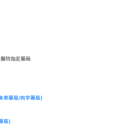
光醫院指定藥局
向謙未來藥局/向宇藥局)
宇藥局)