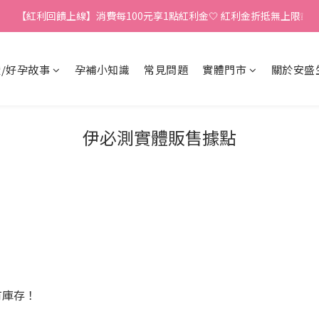
【紅利回饋上線】消費每100元享1點紅利金🤍 紅利金折抵無上限❕
加入伊必測 LINE@ 帳號，領100元優惠卷🤍 (檔期期間不適用)
加入伊必測 LINE@ 帳號，領100元優惠卷🤍 (檔期期間不適用)
/好孕故事
孕補小知識
常見問題
實體門市
關於安盛
伊必測實體販售據點
有庫存！