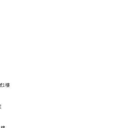
號1樓
號
1樓