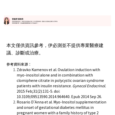
本文僅供資訊參考，伊必測並不提供專業醫療建
議、診斷或治療。
參考資料來源：
Zdravko Kamenov et al. Ovulation induction with
myo-inositol alone and in combination with
clomiphene citrate in polycystic ovarian syndrome
patients with insulin resistance.
Gynecol Endocrinol.
2015 Feb;31(2):131-5. doi:
10.3109/09513590.2014.964640. Epub 2014 Sep 26.
Rosario D'Anna et al. Myo-Inositol supplementation
and onset of gestational diabetes mellitus in
pregnant women with a family history of type 2