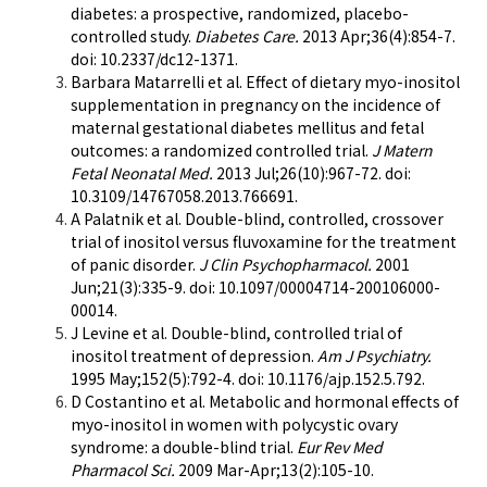
diabetes: a prospective, randomized, placebo-
controlled study.
Diabetes Care.
2013 Apr;36(4):854-7.
doi: 10.2337/dc12-1371.
Barbara Matarrelli et al. Effect of dietary myo-inositol
supplementation in pregnancy on the incidence of
maternal gestational diabetes mellitus and fetal
outcomes: a randomized controlled trial.
J Matern
Fetal Neonatal Med.
2013 Jul;26(10):967-72. doi:
10.3109/14767058.2013.766691.
A Palatnik et al. Double-blind, controlled, crossover
trial of inositol versus fluvoxamine for the treatment
of panic disorder.
J Clin Psychopharmacol.
2001
Jun;21(3):335-9. doi: 10.1097/00004714-200106000-
00014.
J Levine et al. Double-blind, controlled trial of
inositol treatment of depression.
Am J Psychiatry.
1995 May;152(5):792-4. doi: 10.1176/ajp.152.5.792.
D Costantino et al. Metabolic and hormonal effects of
myo-inositol in women with polycystic ovary
syndrome: a double-blind trial.
Eur Rev Med
Pharmacol Sci.
2009 Mar-Apr;13(2):105-10.