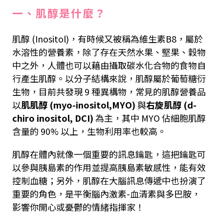
一、肌醇是什麼？
肌醇 (Inositol)，有時候又被稱為維生素B8，屬於
水溶性的營養素，除了存在天然水果、堅果、穀物
中之外，人體也可以藉由攝取碳水化合物的食物自
行產生肌醇。以分子結構來說，肌醇屬於葡萄糖衍
生物，目前共發現 9 種異構物，常見的肌醇營養品
以
肌肌醇 (myo-inositol,MYO)
與
右旋肌醇 (d-
chiro inositol, DCI)
為主，其中 MYO 佔細胞肌醇
含量的 90% 以上，生物利用率也較高。
肌醇在體內就像一個重要的訊息鑰匙，這把鑰匙可
以參與胰島素的作用並提高胰島素敏感性，能有效
控制血糖；另外，肌醇在大腦訊息傳遞中也扮演了
重要的角色，是平衡腦內激素-血清素與多巴胺，
影響你開心或憂鬱的情緒指揮家！